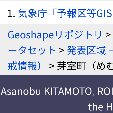
気象庁「予報区等GI
Geoshapeリポジトリ
>
ータセット
>
発表区域 
戒情報）
> 芽室町（め
Asanobu KITAMOTO
,
ROI
the 