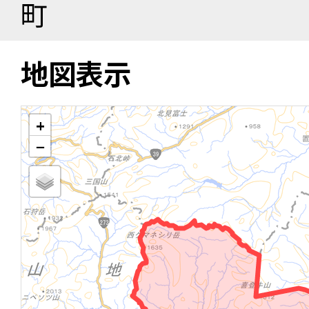
町
地図表示
+
−