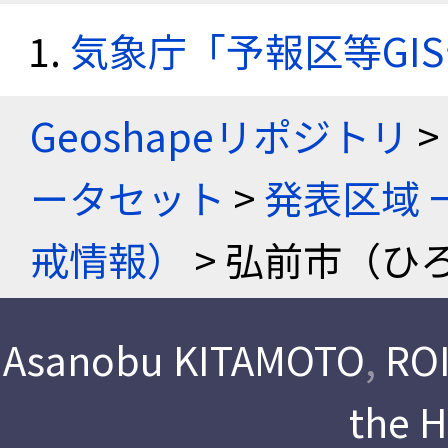
気象庁「予報区等GI
Geoshapeリポジトリ
>
ータセット
>
発表区域 
戒情報）
> 弘前市（ひ
Asanobu KITAMOTO
,
ROI
the 