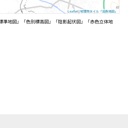
Leaflet
|
地理院タイル「淡色地図」
標準地図」「色別標高図」「陰影起伏図」「赤色立体地