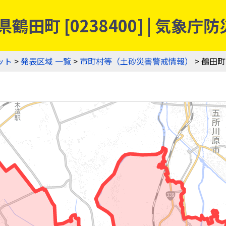
鶴田町 [0238400] | 気
ット
>
発表区域 一覧
>
市町村等（土砂災害警戒情報）
> 鶴田