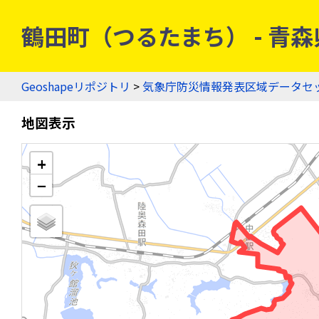
鶴田町（つるたまち） - 青森県
Geoshapeリポジトリ
>
気象庁防災情報発表区域データセ
地図表示
+
−