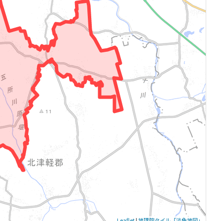
Leaflet
|
地理院タイル「淡色地図」