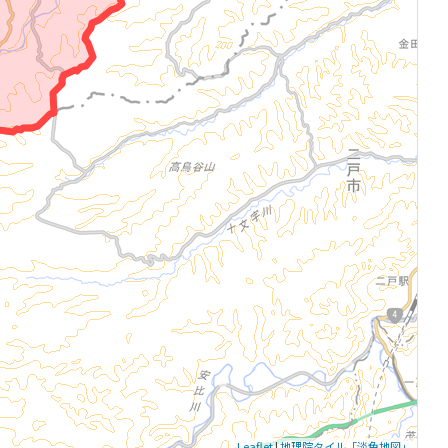
Leaflet
|
地理院タイル「淡色地図」