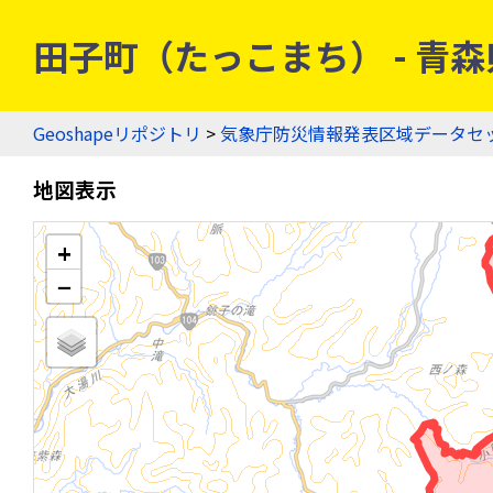
田子町（たっこまち） - 青森県
Geoshapeリポジトリ
>
気象庁防災情報発表区域データセ
地図表示
+
−