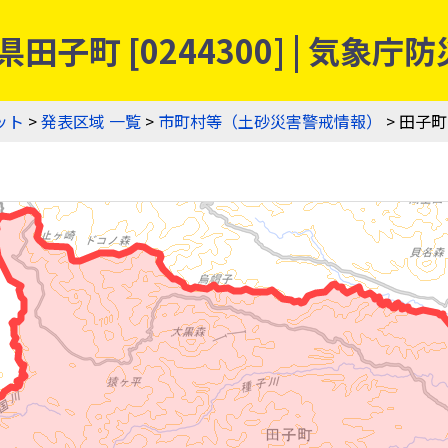
田子町 [0244300] | 気
ット
>
発表区域 一覧
>
市町村等（土砂災害警戒情報）
> 田子