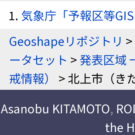
気象庁「予報区等GI
Geoshapeリポジトリ
>
ータセット
>
発表区域 
戒情報）
> 北上市（き
Asanobu KITAMOTO
,
ROI
the 