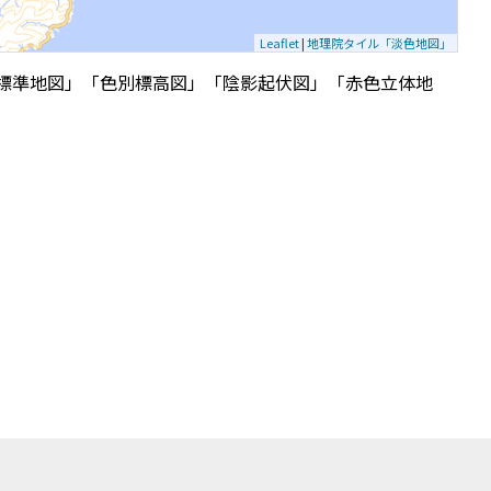
Leaflet
|
地理院タイル「淡色地図」
標準地図」「色別標高図」「陰影起伏図」「赤色立体地