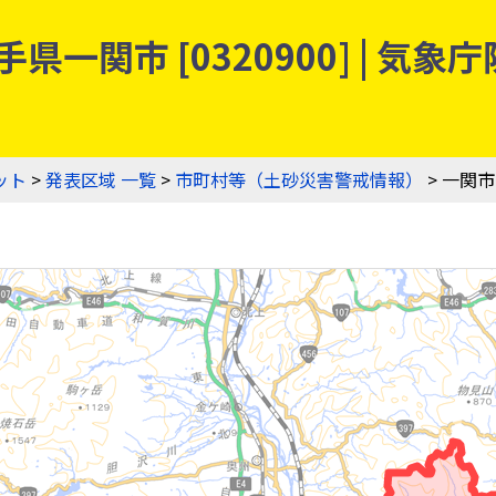
県一関市 [0320900] | 
ット
>
発表区域 一覧
>
市町村等（土砂災害警戒情報）
> 一関