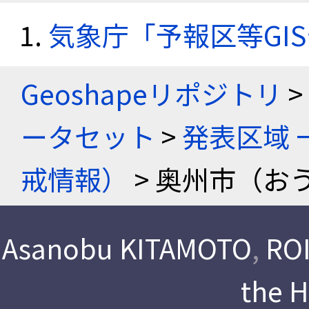
気象庁「予報区等GI
Geoshapeリポジトリ
>
ータセット
>
発表区域 
戒情報）
> 奥州市（お
Asanobu KITAMOTO
,
ROI
the 