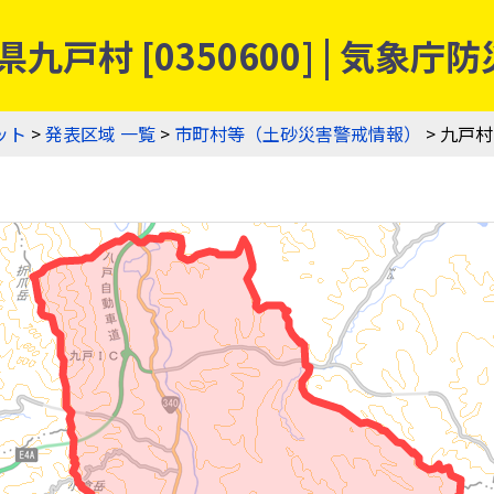
九戸村 [0350600] | 気
ット
>
発表区域 一覧
>
市町村等（土砂災害警戒情報）
> 九戸