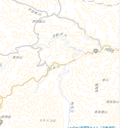
Leaflet
|
地理院タイル「淡色地図」