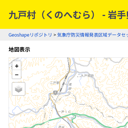
九戸村（くのへむら） - 岩手県
Geoshapeリポジトリ
>
気象庁防災情報発表区域データセ
地図表示
+
−