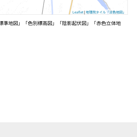
Leaflet
|
地理院タイル「淡色地図」
標準地図」「色別標高図」「陰影起伏図」「赤色立体地