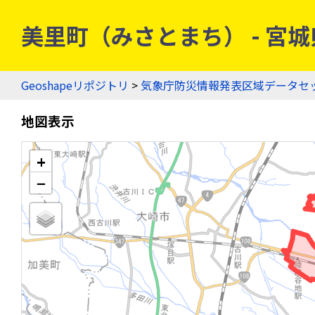
美里町（みさとまち） - 宮城県
Geoshapeリポジトリ
>
気象庁防災情報発表区域データセ
地図表示
+
−