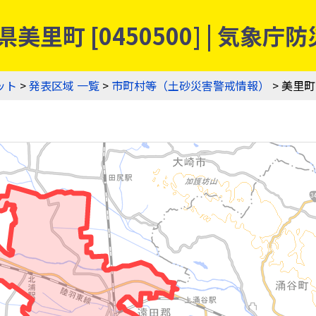
美里町 [0450500] | 気
ット
>
発表区域 一覧
>
市町村等（土砂災害警戒情報）
> 美里