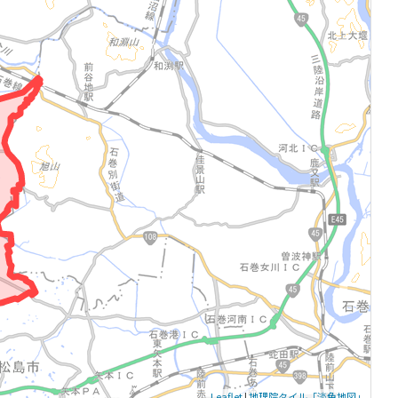
Leaflet
|
地理院タイル「淡色地図」