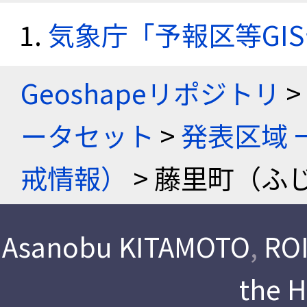
気象庁「予報区等GI
Geoshapeリポジトリ
>
ータセット
>
発表区域 
戒情報）
> 藤里町（ふ
Asanobu KITAMOTO
,
ROI
the 