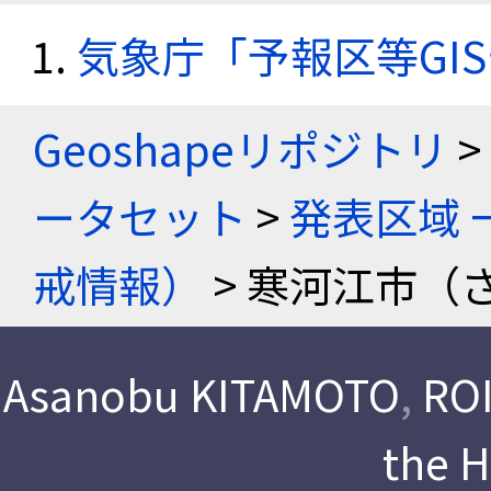
気象庁「予報区等GI
Geoshapeリポジトリ
>
ータセット
>
発表区域 
戒情報）
> 寒河江市（
Asanobu KITAMOTO
,
ROI
the 