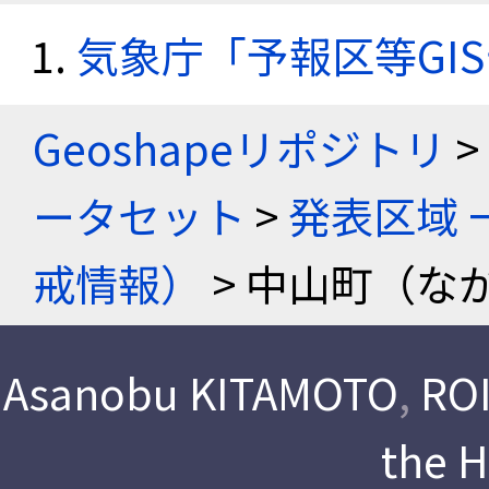
気象庁「予報区等GI
Geoshapeリポジトリ
>
ータセット
>
発表区域 
戒情報）
> 中山町（な
Asanobu KITAMOTO
,
ROI
the 