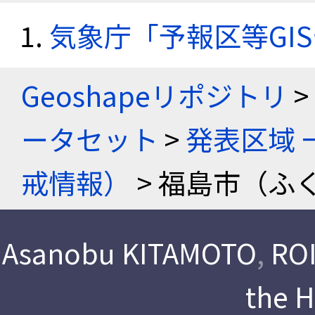
気象庁「予報区等GI
Geoshapeリポジトリ
>
ータセット
>
発表区域 
戒情報）
> 福島市（ふ
Asanobu KITAMOTO
,
ROI
the 