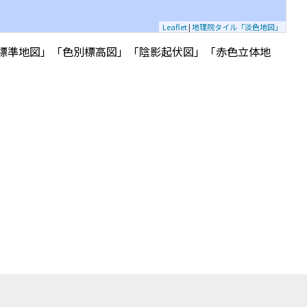
Leaflet
|
地理院タイル「淡色地図」
標準地図」「色別標高図」「陰影起伏図」「赤色立体地