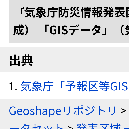
『気象庁防災情報発表区
成） 「GISデータ」
出典
気象庁「予報区等GI
Geoshapeリポジトリ
>
ータセット
>
発表区域 