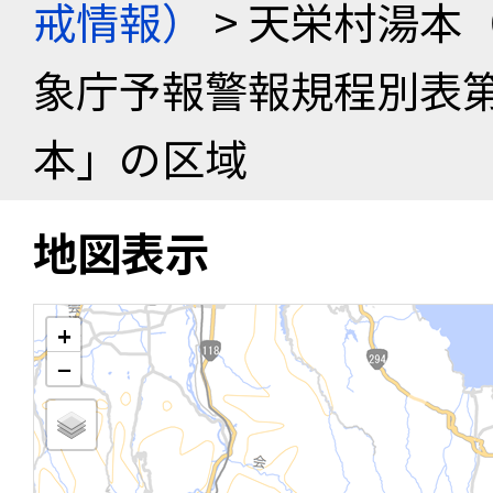
戒情報）
> 天栄村湯本
象庁予報警報規程別表
本」の区域
地図表示
+
−