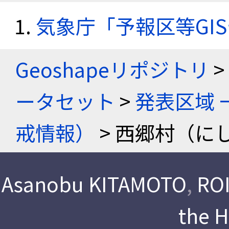
気象庁「予報区等GI
Geoshapeリポジトリ
>
ータセット
>
発表区域 
戒情報）
> 西郷村（に
Asanobu KITAMOTO
,
ROI
the 