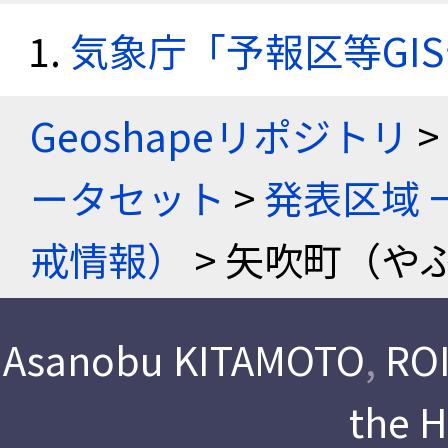
気象庁「予報区等GI
Geoshapeリポジトリ
>
ータセット
>
発表区域 
戒情報）
> 矢吹町（や
Asanobu KITAMOTO
,
ROI
the 