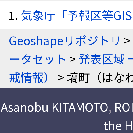
気象庁「予報区等GI
Geoshapeリポジトリ
>
ータセット
>
発表区域 
戒情報）
> 塙町（はなわ
Asanobu KITAMOTO
,
ROI
the 