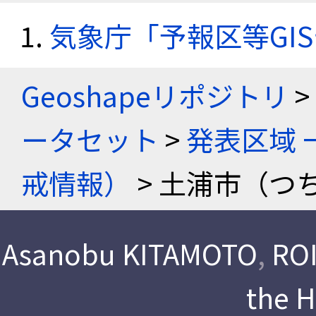
気象庁「予報区等GI
Geoshapeリポジトリ
>
ータセット
>
発表区域 
戒情報）
> 土浦市（つ
Asanobu KITAMOTO
,
ROI
the 