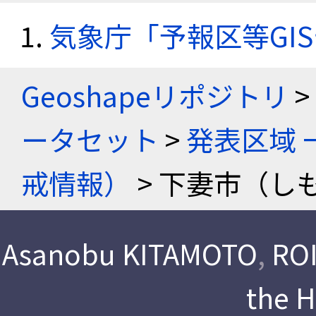
気象庁「予報区等GI
Geoshapeリポジトリ
>
ータセット
>
発表区域 
戒情報）
> 下妻市（し
Asanobu KITAMOTO
,
ROI
the 