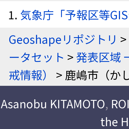
気象庁「予報区等GI
Geoshapeリポジトリ
>
ータセット
>
発表区域 
戒情報）
> 鹿嶋市（か
Asanobu KITAMOTO
,
ROI
the 