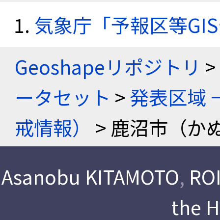
気象庁「予報区等GI
Geoshapeリポジトリ
>
ータセット
>
発表区域 
戒情報）
> 鹿沼市（か
Asanobu KITAMOTO
,
ROI
the 