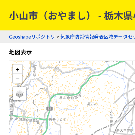
小山市（おやまし） - 栃木県小
Geoshapeリポジトリ
>
気象庁防災情報発表区域データセ
地図表示
+
−