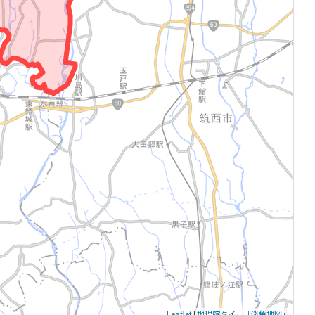
Leaflet
|
地理院タイル「淡色地図」