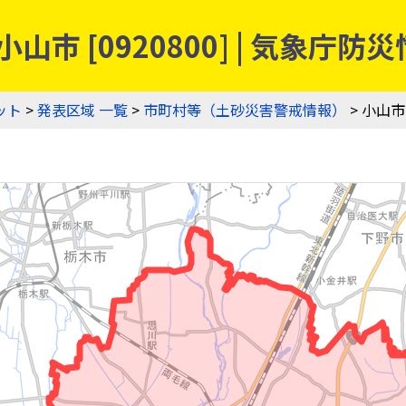
山市 [0920800] | 気象
ット
>
発表区域 一覧
>
市町村等（土砂災害警戒情報）
> 小山