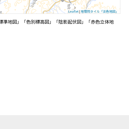
Leaflet
|
地理院タイル「淡色地図」
標準地図」「色別標高図」「陰影起伏図」「赤色立体地