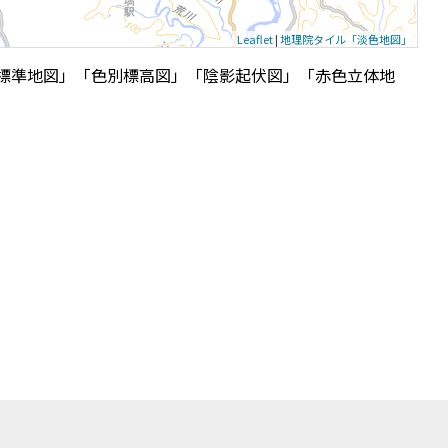
Leaflet
|
地理院タイル「淡色地図」
標準地図」「色別標高図」「陰影起伏図」「赤色立体地