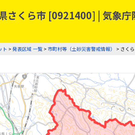
さくら市 [0921400] | 
ット
>
発表区域 一覧
>
市町村等（土砂災害警戒情報）
> さく