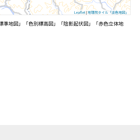
Leaflet
|
地理院タイル「淡色地図」
標準地図」「色別標高図」「陰影起伏図」「赤色立体地