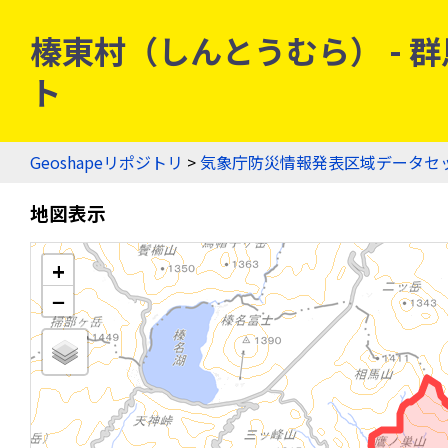
榛東村（しんとうむら） - 群馬
ト
Geoshapeリポジトリ
>
気象庁防災情報発表区域データセ
地図表示
+
−