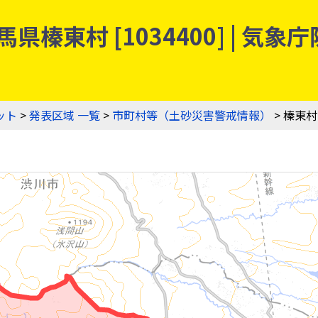
県榛東村 [1034400] | 
ット
>
発表区域 一覧
>
市町村等（土砂災害警戒情報）
> 榛東