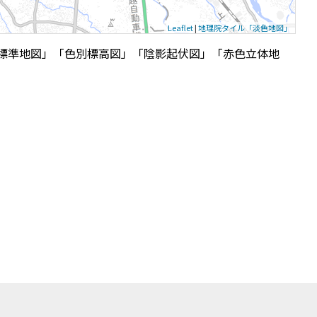
Leaflet
|
地理院タイル「淡色地図」
標準地図」「色別標高図」「陰影起伏図」「赤色立体地