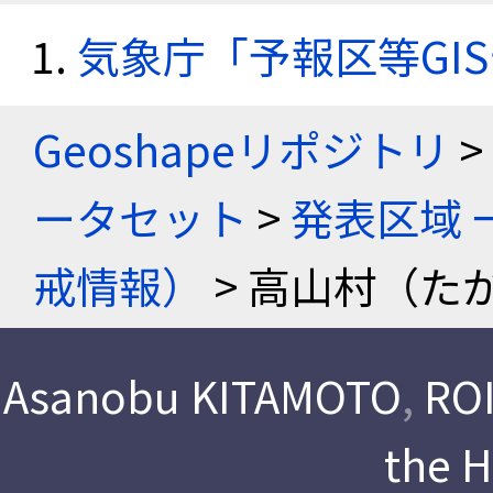
気象庁「予報区等GI
Geoshapeリポジトリ
>
ータセット
>
発表区域 
戒情報）
> 高山村（た
Asanobu KITAMOTO
,
ROI
the 