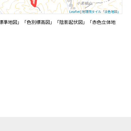
Leaflet
|
地理院タイル「淡色地図」
標準地図」「色別標高図」「陰影起伏図」「赤色立体地