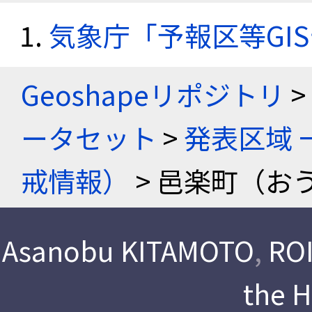
気象庁「予報区等GI
Geoshapeリポジトリ
>
ータセット
>
発表区域 
戒情報）
> 邑楽町（お
Asanobu KITAMOTO
,
ROI
the 