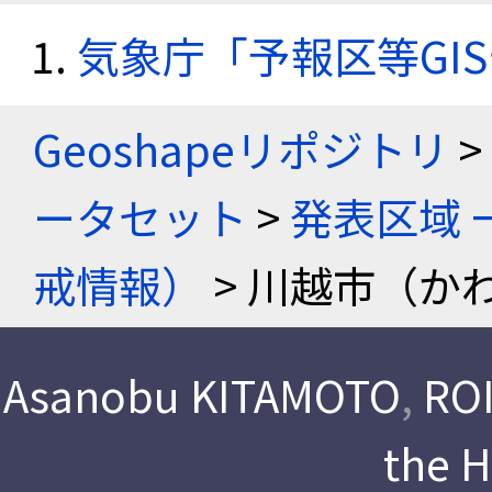
気象庁「予報区等GI
Geoshapeリポジトリ
>
ータセット
>
発表区域 
戒情報）
> 川越市（か
Asanobu KITAMOTO
,
ROI
the 