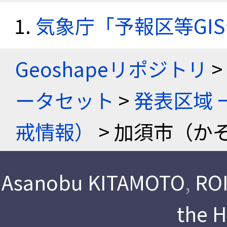
気象庁「予報区等GI
Geoshapeリポジトリ
>
ータセット
>
発表区域 
戒情報）
> 加須市（かぞ
Asanobu KITAMOTO
,
ROI
the 