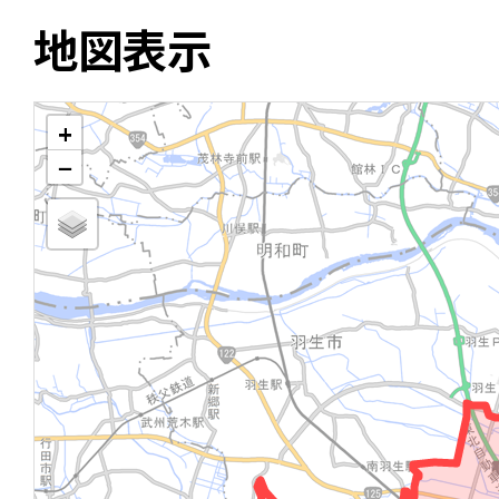
地図表示
+
−