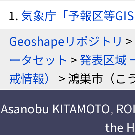
気象庁「予報区等GI
Geoshapeリポジトリ
>
ータセット
>
発表区域 
戒情報）
> 鴻巣市（こ
Asanobu KITAMOTO
,
ROI
the 