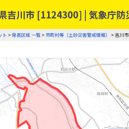
吉川市 [1124300] | 気
ット
>
発表区域 一覧
>
市町村等（土砂災害警戒情報）
> 吉川