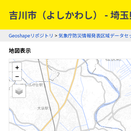
吉川市（よしかわし） - 埼玉県
Geoshapeリポジトリ
>
気象庁防災情報発表区域データセ
地図表示
+
−