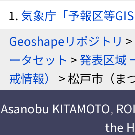
気象庁「予報区等GI
Geoshapeリポジトリ
>
ータセット
>
発表区域 
戒情報）
> 松戸市（ま
Asanobu KITAMOTO
,
ROI
the 