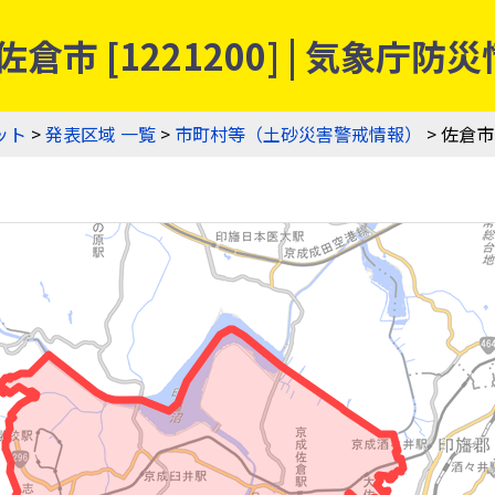
倉市 [1221200] | 気象
ット
>
発表区域 一覧
>
市町村等（土砂災害警戒情報）
> 佐倉