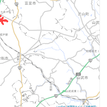
Leaflet
|
地理院タイル「淡色地図」