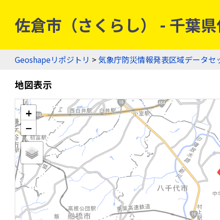
佐倉市（さくらし） - 千葉県佐
Geoshapeリポジトリ
>
気象庁防災情報発表区域データセ
地図表示
+
−