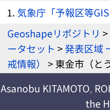
気象庁「予報区等GI
Geoshapeリポジトリ
>
ータセット
>
発表区域 
戒情報）
> 東金市（と
Asanobu KITAMOTO
,
ROI
the 