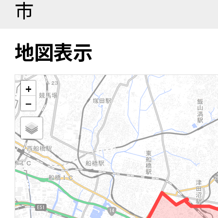
市
地図表示
+
−