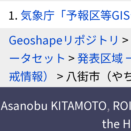
気象庁「予報区等GI
Geoshapeリポジトリ
>
ータセット
>
発表区域 
戒情報）
> 八街市（や
Asanobu KITAMOTO
,
ROI
the 