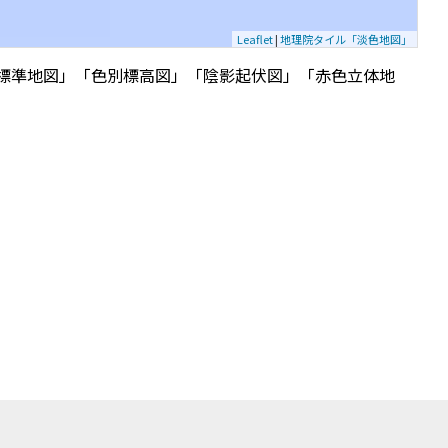
Leaflet
|
地理院タイル「淡色地図」
標準地図」「色別標高図」「陰影起伏図」「赤色立体地