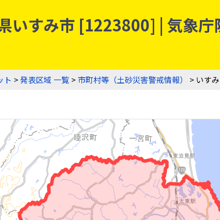
いすみ市 [1223800] | 
ット
>
発表区域 一覧
>
市町村等（土砂災害警戒情報）
> いす