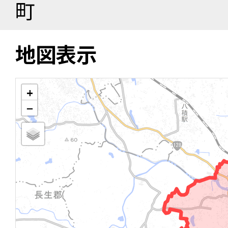
町
地図表示
+
−