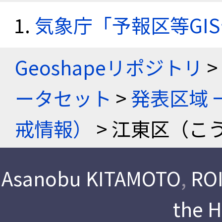
気象庁「予報区等GI
Geoshapeリポジトリ
>
ータセット
>
発表区域 
戒情報）
> 江東区（こ
Asanobu KITAMOTO
,
ROI
the 