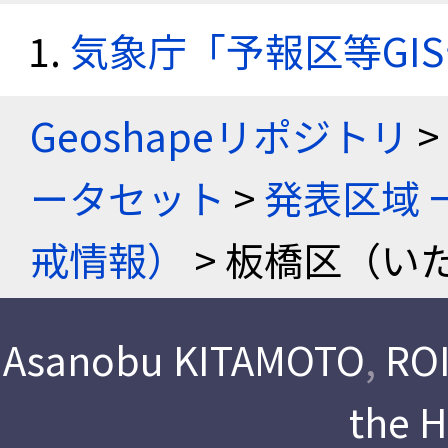
気象庁「予報区等GI
Geoshapeリポジトリ
>
ータセット
>
発表区域 
戒情報）
> 板橋区（い
Asanobu KITAMOTO
,
ROI
the 