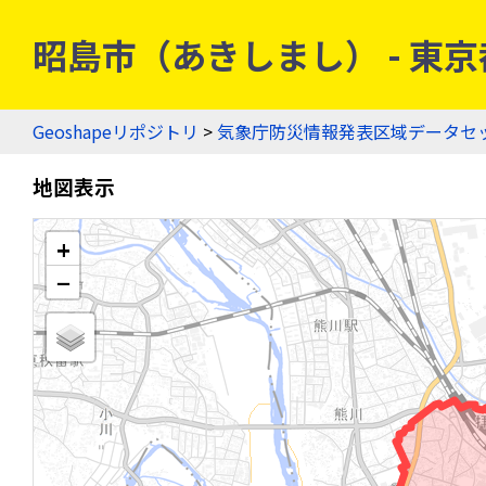
昭島市（あきしまし） - 東京都
Geoshapeリポジトリ
>
気象庁防災情報発表区域データセ
地図表示
+
−