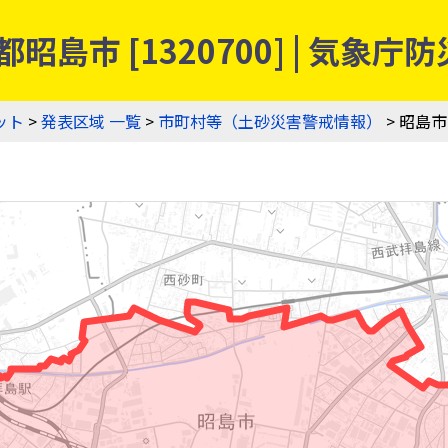
昭島市 [1320700] | 気
ット
>
発表区域 一覧
>
市町村等（土砂災害警戒情報）
> 昭島