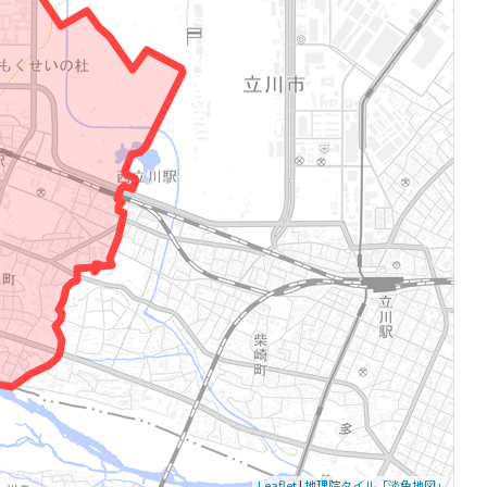
Leaflet
|
地理院タイル「淡色地図」