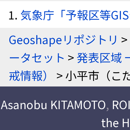
気象庁「予報区等GI
Geoshapeリポジトリ
>
ータセット
>
発表区域 
戒情報）
> 小平市（こ
Asanobu KITAMOTO
,
ROI
the 