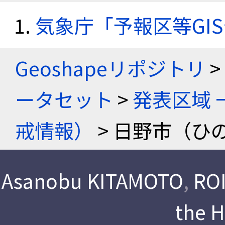
気象庁「予報区等GI
Geoshapeリポジトリ
>
ータセット
>
発表区域 
戒情報）
> 日野市（ひの
Asanobu KITAMOTO
,
ROI
the 