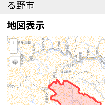
る野市
地図表示
+
−